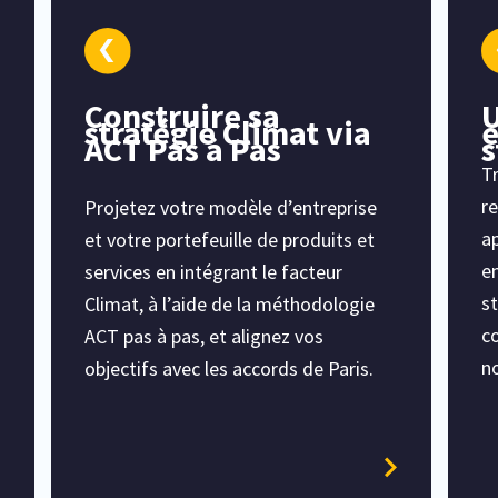
Construire sa
U
stratégie Climat via
e
ACT Pas à Pas
s
Tr
re
Projetez votre modèle d’entreprise
ap
et votre portefeuille de produits et
en
services en intégrant le facteur
st
Climat, à l’aide de la méthodologie
c
ACT pas à pas, et alignez vos
no
objectifs avec les accords de Paris.