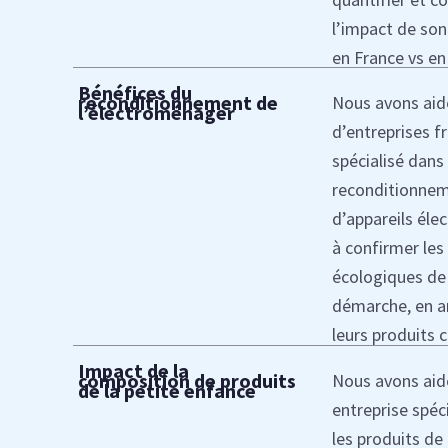
l’impact de son
en France vs en
Bénéfices du
reconditionnement de
Nous avons aid
l’électroménager
d’entreprises f
spécialisé dans 
reconditionne
d’appareils él
à confirmer les
écologiques de 
démarche, en a
leurs produits c
Impact de la
composition de produits
Nous avons aid
de la petite enfance
entreprise spéc
les produits de 