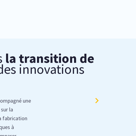
s
la transition de
des innovations
compagné
une
sur la
a fabrication
iques à
omparer