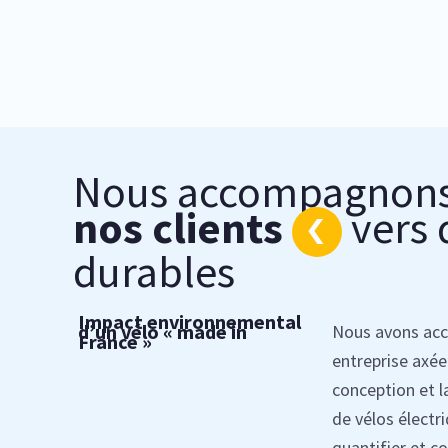
Nous accompagnon
nos clients
vers 
durables
I
mpact environnemental
d’un vélo « made in
Nous avons ac
France »
entreprise axée 
conception et l
de vélos électr
quantifier et c