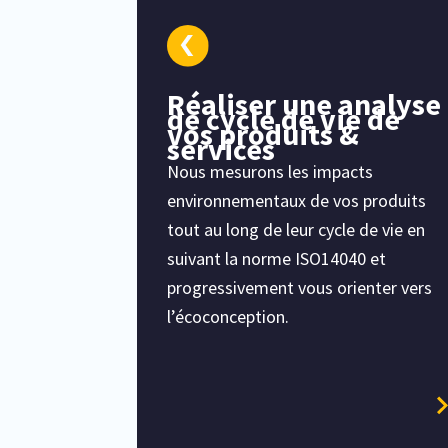
Réaliser une analyse
de cycle de vie de
vos produits &
services
Nous mesurons les impacts
environnementaux de vos produits
tout au long de leur cycle de vie en
suivant la norme ISO14040 et
progressivement vous orienter vers
l’écoconception.