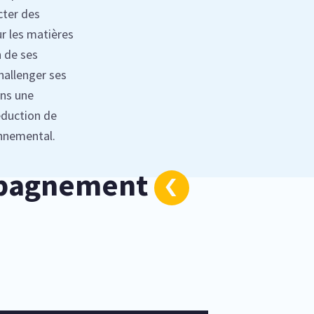
cter des
r les matières
n de ses
hallenger ses
ans une
duction de
onnemental.
mpagnement