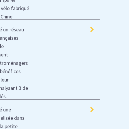
 vélo fabriqué
 Chine.
é un réseau
rançaises
le
ment
ectroménagers
 bénéfices
leur
nalysant 3 de
lés.
é une
ialisée dans
la petite