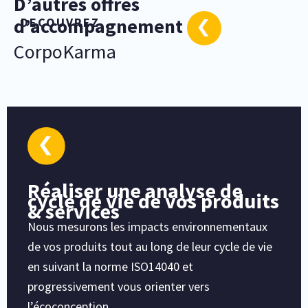
D’autres offres
d’accompagnement
DECOUVREZ
CorpoKarma
Réaliser une analyse de
cycle de vie de vos produits
& services
Nous mesurons les impacts environnementaux
de vos produits tout au long de leur cycle de vie
en suivant la norme ISO14040 et
progressivement vous orienter vers
l’écoconception.