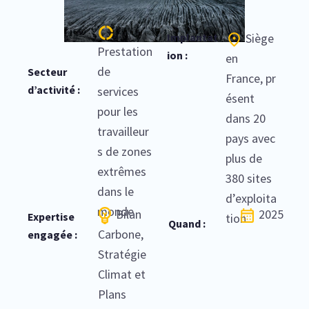
Implantat
Siège
Prestation
ion :
en
de
Secteur
France, pr
d’activité :
services
ésent
pour les
dans 20
travailleur
pays avec
s de zones
plus de
extrêmes
380 sites
dans le
d’exploita
monde
Bilan
2025
Expertise
tion
Quand :
Carbone,
engagée :
Stratégie
Climat et
Plans