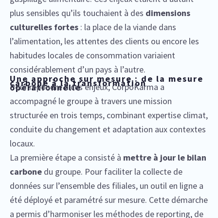
plus sensibles qu’ils touchaient à des
dimensions
culturelles fortes
: la place de la viande dans
l’alimentation, les attentes des clients ou encore les
habitudes locales de consommation variaient
considérablement d’un pays à l’autre.
Une approche sur mesure : de la mesure
carbone à la transformation
Pour répondre à ces enjeux, CorpoKarma a
opérationnelle
accompagné le groupe à travers une mission
structurée en trois temps, combinant expertise climat,
conduite du changement et adaptation aux contextes
locaux.
La première étape a consisté à
mettre à jour le bilan
carbone
du groupe. Pour faciliter la collecte de
données sur l’ensemble des filiales, un outil en ligne a
été déployé et paramétré sur mesure. Cette démarche
a permis d’harmoniser les méthodes de reporting, de