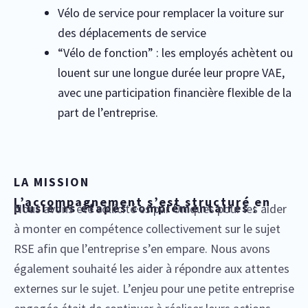
Vélo de service pour remplacer la voiture sur
des déplacements de service
“Vélo de fonction” : les employés achètent ou
louent sur une longue durée leur propre VAE,
avec une participation financière flexible de la
part de l’entreprise.
LA MISSION
L’accompagnement s’est structuré en
plusieurs étapes complémentaires :
Nous avons été sollicité·es par Uniques pour les aider
à monter en compétence collectivement sur le sujet
RSE afin que l’entreprise s’en empare. Nous avons
également souhaité les aider à répondre aux attentes
externes sur le sujet. L’enjeu pour une petite entreprise