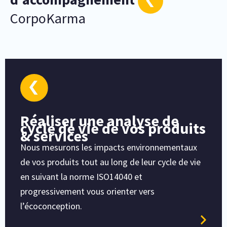
CorpoKarma
Réaliser une analyse de
cycle de vie de vos produits
& services
Nous mesurons les impacts environnementaux
de vos produits tout au long de leur cycle de vie
en suivant la norme ISO14040 et
progressivement vous orienter vers
l’écoconception.