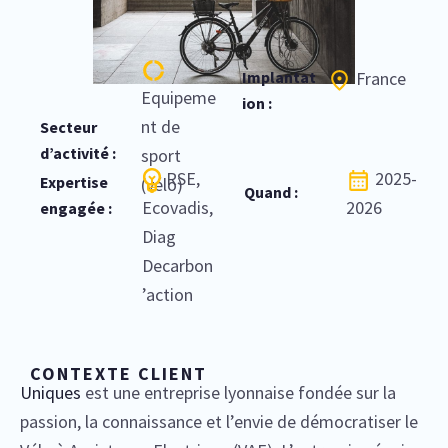
Implantat
France
Equipeme
ion :
nt de
Secteur
d’activité :
sport
RSE,
2025-
Expertise
(vélo)
Quand :
Ecovadis,
2026
engagée :
Diag
Decarbon
’action
CONTEXTE CLIENT
Uniques
est une entreprise lyonnaise fondée sur la
passion, la connaissance et l’envie de démocratiser le