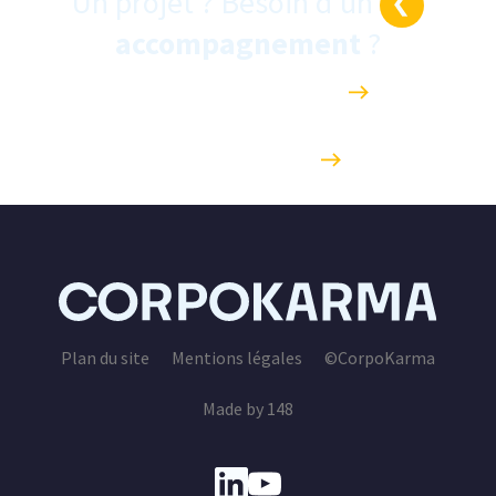
Un projet ? Besoin d’un
accompagnement
?
PLANIFIER UN ÉCHANGE
ENVOYER UN MAIL
Plan du site
Mentions légales
©CorpoKarma
Made by 148