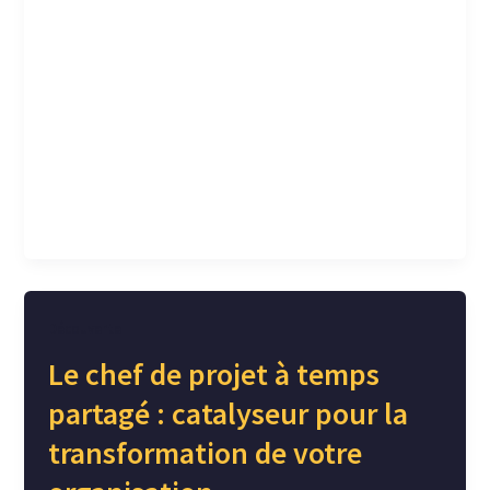
moins que la durabilité s’est invitée bien plus en
profondeur dans les organisations, comme un
sujet porteur de valeurs, d’impacts et
d’opportunités, pour l’entreprise mais
également de risques.
Ce constat fait, comment désormais
transformer l’essai ?
Découverte
Le chef de projet à temps
partagé : catalyseur pour la
transformation de votre