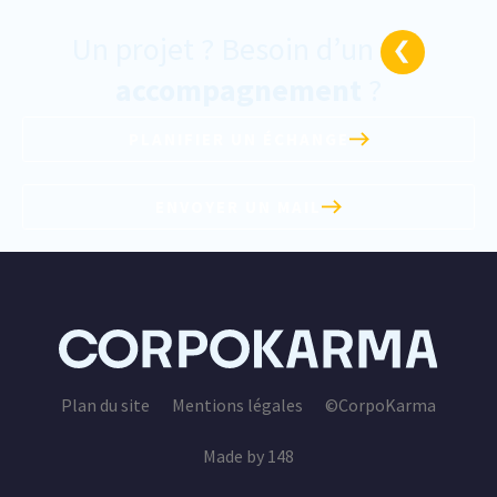
Un projet ? Besoin d’un
accompagnement
?
PLANIFIER UN ÉCHANGE
ENVOYER UN MAIL
Plan du site
Mentions légales
©CorpoKarma
Made by 148