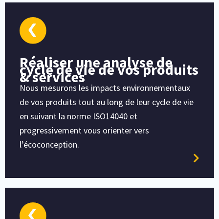
Réaliser une analyse de
cycle de vie de vos produits
& services
Nous mesurons les impacts environnementaux
de vos produits tout au long de leur cycle de vie
en suivant la norme ISO14040 et
progressivement vous orienter vers
l’écoconception.